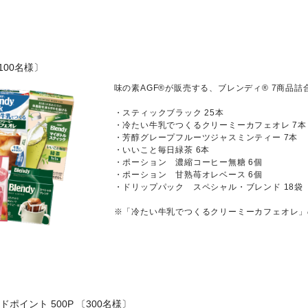
100名様〕
味の素AGF®が販売する、ブレンディ® 7商品詰合
・スティックブラック 25本
・冷たい牛乳でつくるクリーミーカフェオレ 7本
・芳醇グレープフルーツジャスミンティー 7本
・いいこと毎日緑茶 6本
・ポーション 濃縮コーヒー無糖 6個
・ポーション 甘熟苺オレベース 6個
・ドリップパック スペシャル・ブレンド 18袋
※「冷たい牛乳でつくるクリーミーカフェオレ」
イント 500P 〔300名様〕