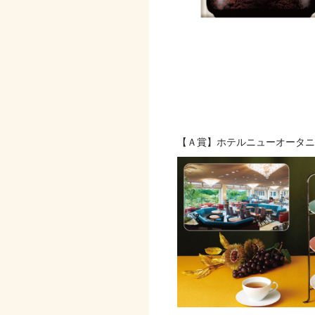
賞品・当選者数
【Ａ賞】
【Ａ賞】ホテルニューオータニ